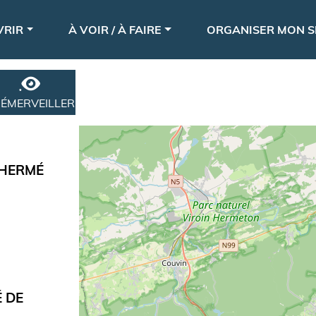
Aller
le
au
VRIR
À VOIR / À FAIRE
ORGANISER MON S
contenu
principal
'ÉMERVEILLER
THERMÉ
É DE