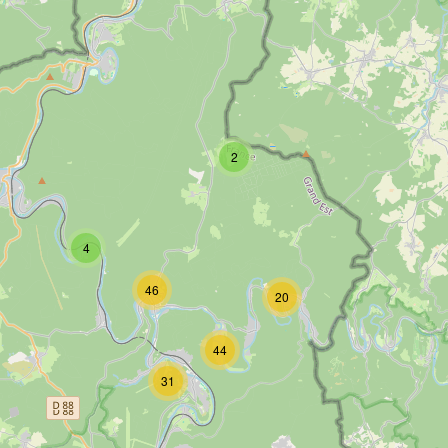
2
4
46
20
44
31