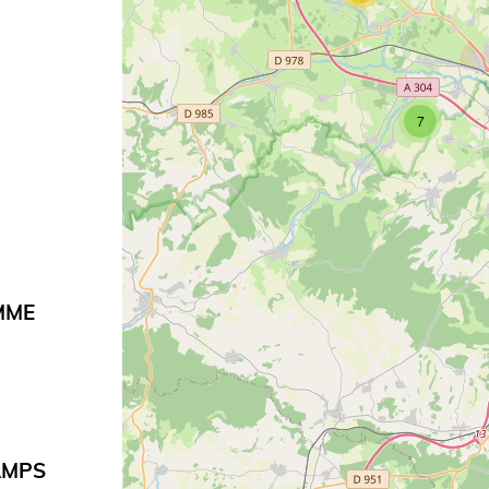
7
MME
AMPS