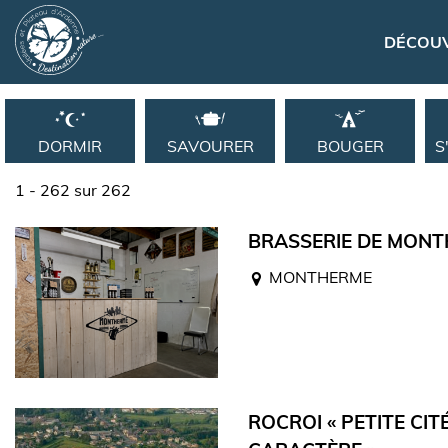
Panneau de gestion des cookies
Navigation principa
DÉCOU
DORMIR
SAVOURER
BOUGER
S
1 - 262 sur 262
BRASSERIE DE MON
MONTHERME
ROCROI « PETITE CIT