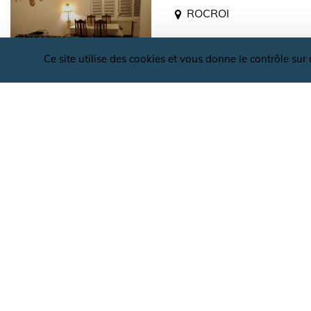
ROCROI
Ce site utilise des cookies et vous donne le contrôle su
OFFICE DE TOURISME VALLÉES ET PLATE
GÎTE DE LA ROWA
D'ARDENNE
MONTHERME
BUREAUX D'ACCUEIL
CONTACT
APPARTEMENT ROYA
ROCROI