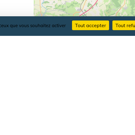
Tout accepter
Tout ref
r ceux que vous souhaitez activer
AU
SUIVRE LES ACTUALITÉS
LE