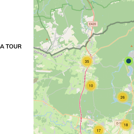
LA TOUR
35
10
26
18
17