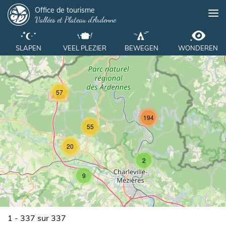
Panneau de gestion des cookies
Overslaan
Office de tourisme
Me
Vallées et Plateau d'Ardenne
en
naar
de
SLAPEN
VEEL PLEZIER
BEWEGEN
WONDEREN
inhoud
gaan
57
194
55
20
2
9
1 - 337 sur 337