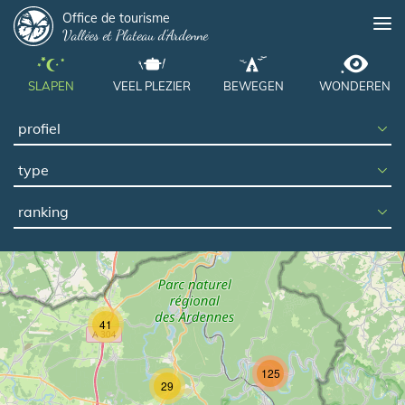
Panneau de gestion des cookies
Overslaan
Office de tourisme
Me
Vallées et Plateau d'Ardenne
en
naar
de
SLAPEN
VEEL PLEZIER
BEWEGEN
WONDEREN
inhoud
gaan
type
ranking
41
125
29