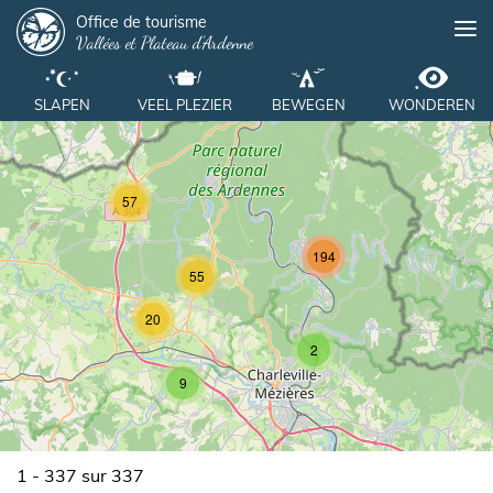
Panneau de gestion des cookies
Overslaan
Office de tourisme
Me
Vallées et Plateau d'Ardenne
en
naar
de
SLAPEN
VEEL PLEZIER
BEWEGEN
WONDEREN
inhoud
gaan
57
194
55
20
2
9
1 - 337 sur 337