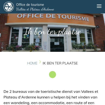
Panneau de gestion des cookies
Overslaan
Office de tourisme
Me
Vallées et Plateau d'Ardenne
en
naar
de
inhoud
Ik ben ter plaatse
gaan
HOME
IK BEN TER PLAATSE
De 2 bureaus van de toeristische dienst van Vallees et
Plateau d'Ardenne kunnen u helpen bij het vinden van
een wandeling, een accommodatie, een route of een