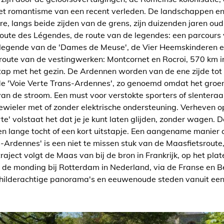
het romantisme van een recent verleden. De landschappen en
, langs beide zijden van de grens, zijn duizenden jaren oud
oute des Légendes, de route van de legendes: een parcours
legende van de 'Dames de Meuse', de Vier Heemskinderen en
 route van de vestingwerken: Montcornet en Rocroi, 570 km i
stap met het gezin. De Ardennen worden van de ene zijde tot
de 'Voie Verte Trans-Ardennes', zo genoemd omdat het groe
van de stroom. Een must voor verstokte sporters of slenteraar
wieler met of zonder elektrische ondersteuning. Verheven 
e' volstaat het dat je je kunt laten glijden, zonder wagen. D
n lange tocht of een kort uitstapje. Een aangename manier
-Ardennes' is een niet te missen stuk van de Maasfietsroute
traject volgt de Maas van bij de bron in Frankrijk, op het pl
n de monding bij Rotterdam in Nederland, via de Franse en 
childerachtige panorama's en eeuwenoude steden vanuit een