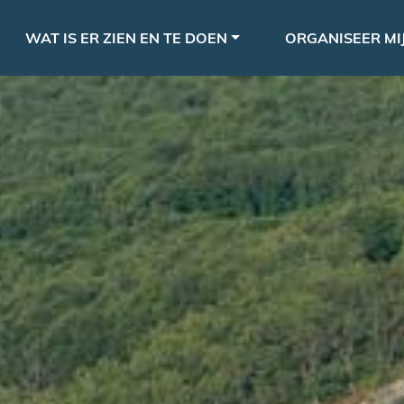
Overslaan
le
en
WAT IS ER ZIEN EN TE DOEN
ORGANISEER MIJ
naar
de
inhoud
gaan