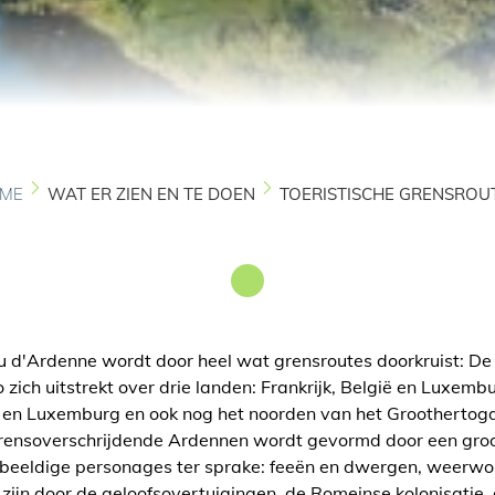
ME
WAT ER ZIEN EN TE DOEN
TOERISTISCHE GRENSROU
au d'Ardenne wordt door heel wat grensroutes doorkruist: De
o zich uitstrekt over drie landen: Frankrijk, België en Luxe
 en Luxemburg en ook nog het noorden van het Grootherto
 grensoverschrijdende Ardennen wordt gevormd door een gro
kbeeldige personages ter sprake: feeën en dwergen, weerwo
 zijn door de geloofsovertuigingen, de Romeinse kolonisati