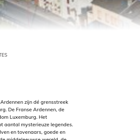
TES
 Ardennen zijn dé grensstreek
mburg. De Franse Ardennen, de
gdom Luxemburg. Het
ot aantal mysterieuze legendes.
lven en tovenaars, goede en
e, de middeleeuwse wereld, de