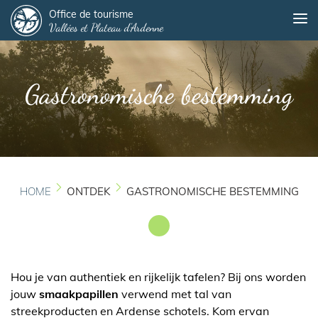
Panneau de gestion des cookies
Overslaan
Office de tourisme
Me
Vallées et Plateau d'Ardenne
en
naar
de
inhoud
Gastronomische bestemming
gaan
HOME
ONTDEK
GASTRONOMISCHE BESTEMMING
Hou je van authentiek en rijkelijk tafelen? Bij ons worden
jouw
smaakpapillen
verwend met tal van
streekproducten en Ardense schotels. Kom ervan