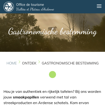
Panneau de gestion des cookies
Overslaan
Office de tourisme
Me
Vallées et Plateau d'Ardenne
en
naar
de
inhoud
Gastronomische bestemming
gaan
HOME
ONTDEK
GASTRONOMISCHE BESTEMMING
Hou je van authentiek en rijkelijk tafelen? Bij ons worden
jouw
smaakpapillen
verwend met tal van
streekproducten en Ardense schotels. Kom ervan