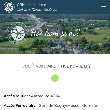
Panneau de gestion des cookies
Overslaan
Office de tourisme
Me
Vallées et Plateau d'Ardenne
en
naar
de
inhoud
Hoe kom je er?
gaan
HOME
VOIR FAIRE
HOE KOM JE ER?
Accès routier
: Autoroute A304
Accès Ferroviaire
:
Gare de Bogny/Meuse
,
Gare de