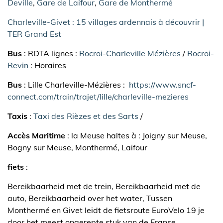
Deville
,
Gare de Laifour
,
Gare de Monthermé
Charleville-Givet : 15 villages ardennais à découvrir |
TER Grand Est
Bus
: RDTA lignes :
Rocroi-Charleville Mézières
/
Rocroi-
Revin
: Horaires
Bus
: Lille Charleville-Mézières :
https://www.sncf-
connect.com/train/trajet/lille/charleville-mezieres
Taxis
:
Taxi des Rièzes et des Sarts
/
Accès Maritime
: la Meuse haltes à : Joigny sur Meuse,
Bogny sur Meuse, Monthermé, Laifour
fiets
:
Bereikbaarheid met de trein, Bereikbaarheid met de
auto, Bereikbaarheid over het water, Tussen
Monthermé en Givet leidt de fietsroute EuroVelo 19 je
door het meest ongerepte stuk van de Franse