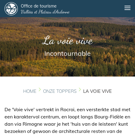
Panneau de gestion des cookies
Overslaan
Office de tourisme
Me
Vallées et Plateau d'Ardenne
en
naar
de
inhoud
La voie vive
gaan
Incontournable
HOME
ONZE TOPPERS
LA VOIE VIVE
De 'Voie vive' vertrekt in Rocroi, een versterkte stad met
een karaktervol centrum, en loopt langs Bourg-Fidèle en
dan via Rimogne waar je het 'huis van de leisteen' kunt
bezoeken of gewoon de architecturale resten van de