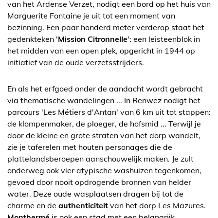
van het Ardense Verzet, nodigt een bord op het huis van
Marguerite Fontaine je uit tot een moment van
bezinning. Een paar honderd meter verderop staat het
gedenkteken '
Mission Citronnelle
': een leisteenblok in
het midden van een open plek, opgericht in 1944 op
initiatief van de oude verzetsstrijders.
En als het erfgoed onder de aandacht wordt gebracht
via thematische wandelingen ... In Renwez nodigt het
parcours 'Les Métiers d'Antan' van 6 km uit tot stappen:
de klompenmaker, de ploeger, de hofsmid ... Terwijl je
door de kleine en grote straten van het dorp wandelt,
zie je taferelen met houten personages die de
plattelandsberoepen aanschouwelijk maken. Je zult
onderweg ook vier atypische washuizen tegenkomen,
gevoed door nooit opdrogende bronnen van helder
water. Deze oude wasplaatsen dragen bij tot de
charme en de
authenticiteit
van het dorp Les Mazures.
Monthermé
is ook een stad met een belangrijk