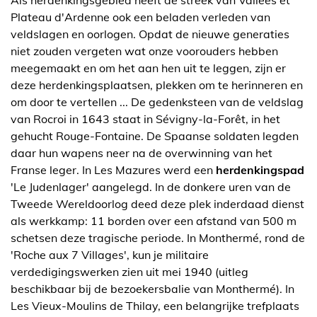
Als herdenkingsgebied heeft de streek van Vallées et
Plateau d'Ardenne ook een beladen verleden van
veldslagen en oorlogen. Opdat de nieuwe generaties
niet zouden vergeten wat onze voorouders hebben
meegemaakt en om het aan hen uit te leggen, zijn er
deze herdenkingsplaatsen, plekken om te herinneren en
om door te vertellen ... De gedenksteen van de veldslag
van Rocroi in 1643 staat in Sévigny-la-Forêt, in het
gehucht Rouge-Fontaine. De Spaanse soldaten legden
daar hun wapens neer na de overwinning van het
Franse leger. In Les Mazures werd een
herdenkingspad
'Le Judenlager' aangelegd. In de donkere uren van de
Tweede Wereldoorlog deed deze plek inderdaad dienst
als werkkamp: 11 borden over een afstand van 500 m
schetsen deze tragische periode. In Monthermé, rond de
'Roche aux 7 Villages', kun je militaire
verdedigingswerken zien uit mei 1940 (uitleg
beschikbaar bij de bezoekersbalie van Monthermé). In
Les Vieux-Moulins de Thilay, een belangrijke trefplaats