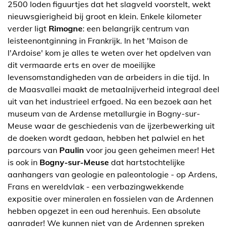
2500 loden figuurtjes dat het slagveld voorstelt, wekt
nieuwsgierigheid bij groot en klein. Enkele kilometer
verder ligt
Rimogne
: een belangrijk centrum van
leisteenontginning in Frankrijk. In het 'Maison de
l'Ardoise' kom je alles te weten over het opdelven van
dit vermaarde erts en over de moeilijke
levensomstandigheden van de arbeiders in die tijd. In
de Maasvallei maakt de metaalnijverheid integraal deel
uit van het industrieel erfgoed. Na een bezoek aan het
museum van de Ardense metallurgie in Bogny-sur-
Meuse waar de geschiedenis van de ijzerbewerking uit
de doeken wordt gedaan, hebben het palwiel en het
parcours van
Paulin
voor jou geen geheimen meer! Het
is ook in
Bogny-sur-Meuse
dat hartstochtelijke
aanhangers van geologie en paleontologie - op Ardens,
Frans en wereldvlak - een verbazingwekkende
expositie over mineralen en fossielen van de Ardennen
hebben opgezet in een oud herenhuis. Een absolute
aanrader! We kunnen niet van de Ardennen spreken