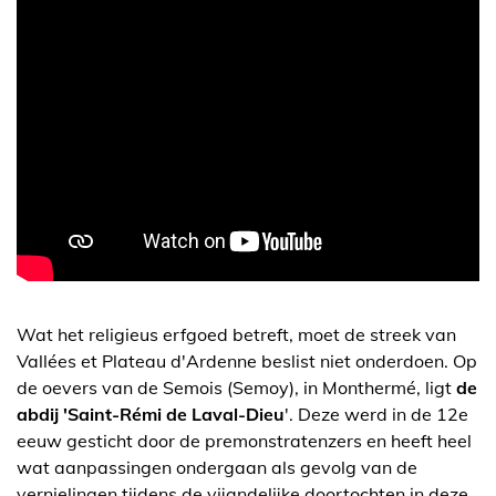
Wat het religieus erfgoed betreft, moet de streek van
Vallées et Plateau d'Ardenne beslist niet onderdoen. Op
de oevers van de Semois (Semoy), in Monthermé, ligt
de
abdij 'Saint-Rémi de Laval-Dieu
'. Deze werd in de 12e
eeuw gesticht door de premonstratenzers en heeft heel
wat aanpassingen ondergaan als gevolg van de
vernielingen tijdens de vijandelijke doortochten in deze