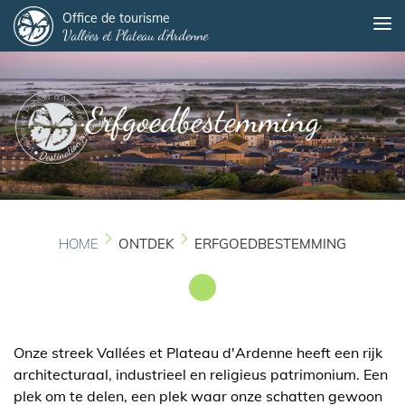
Panneau de gestion des cookies
Overslaan
Office de tourisme
Me
Vallées et Plateau d'Ardenne
en
naar
de
inhoud
Erfgoedbestemming
gaan
HOME
ONTDEK
ERFGOEDBESTEMMING
Onze streek Vallées et Plateau d'Ardenne heeft een rijk
architecturaal, industrieel en religieus patrimonium. Een
plek om te delen, een plek waar onze schatten gewoon