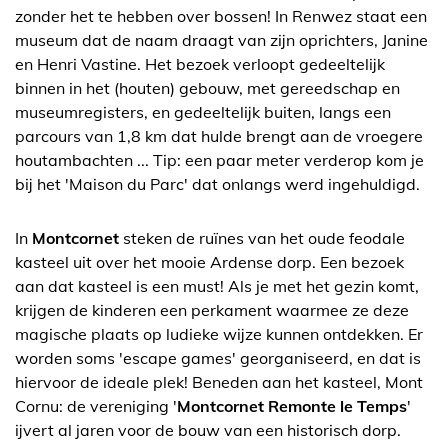
zonder het te hebben over bossen! In Renwez staat een
museum dat de naam draagt van zijn oprichters, Janine
en Henri Vastine. Het bezoek verloopt gedeeltelijk
binnen in het (houten) gebouw, met gereedschap en
museumregisters, en gedeeltelijk buiten, langs een
parcours van 1,8 km dat hulde brengt aan de vroegere
houtambachten ... Tip: een paar meter verderop kom je
bij het 'Maison du Parc' dat onlangs werd ingehuldigd.
In
Montcornet
steken de ruïnes van het oude feodale
kasteel uit over het mooie Ardense dorp. Een bezoek
aan dat kasteel is een must! Als je met het gezin komt,
krijgen de kinderen een perkament waarmee ze deze
magische plaats op ludieke wijze kunnen ontdekken. Er
worden soms 'escape games' georganiseerd, en dat is
hiervoor de ideale plek! Beneden aan het kasteel, Mont
Cornu: de vereniging '
Montcornet Remonte le Temps
'
ijvert al jaren voor de bouw van een historisch dorp.