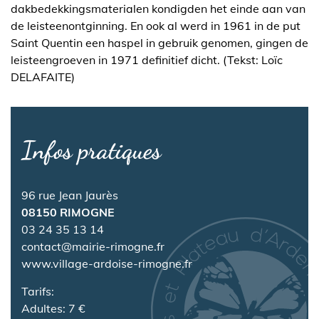
dakbedekkingsmaterialen kondigden het einde aan van
de leisteenontginning. En ook al werd in 1961 in de put
Saint Quentin een haspel in gebruik genomen, gingen de
leisteengroeven in 1971 definitief dicht. (Tekst: Loïc
DELAFAITE)
Infos pratiques
96 rue Jean Jaurès
08150 RIMOGNE
03 24 35 13 14
contact@mairie-rimogne.fr
www.village-ardoise-rimogne.fr
Tarifs:
Adultes: 7 €