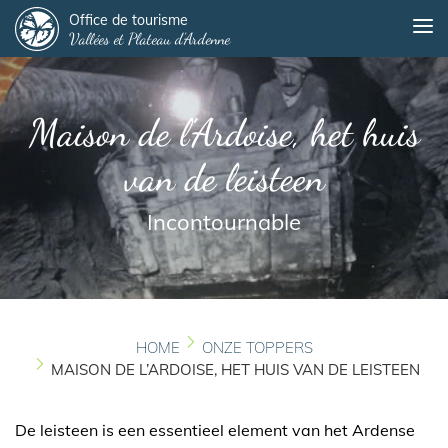
Panneau de gestion des cookies
Overslaan
Office de tourisme
Me
Vallées et Plateau d'Ardenne
en
naar
de
inhoud
Maison de l’Ardoise, het huis
gaan
van de leisteen
Incontournable
HOME
ONZE TOPPERS
MAISON DE L’ARDOISE, HET HUIS VAN DE LEISTEEN
De leisteen is een essentieel element van het Ardense