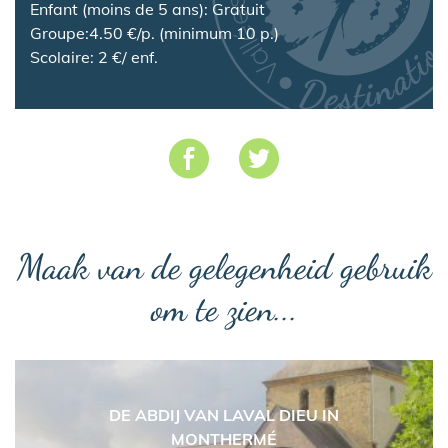
Enfant (moins de 5 ans): Gratuit
Groupe:4.50 €/p. (minimum 10 p.)
Scolaire: 2 €/ enf.
Maak van de gelegenheid gebruik
om te zien...
DE ABDIJ VAN LAVAL DIEU IN
MONTHERMÉ