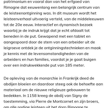
patrimonium en vooral dan van het erfgoed van
Rimogne dat eeuwenlang een belangrijk centrum van
de leisteenontginning was. In dit museum wordt het
leisteenverhaal uitvoerig verteld, van de middeleeuwen
tot de 20e eeuw. Interactief en dynamisch bezoek
waarbij je de indruk krijgt dat je echt afdaalt tot
beneden in de put. Gewapend met een tablet en
aangespoord door de stem van een arbeider uit de
leigroeve ontdek je de ontginningstechnieken en maak
je kennis met de levensomstandigheden van de
arbeiders en hun families, voordat je je gaat buigen
over een indrukwekkende put van 185 meter.
De opleving van de monarchie in Frankrijk deed de
abdijen bloeien en daardoor steeg ook de behoefte aan
materiaal om de nieuwe religieuze gebouwen te
bedekken. In 1158 kreeg de abdij van Signy de
toestemming, via Pierre de Montcornet en zijn broers,
om alle nodige leisteen uit het dorp Rimogne te