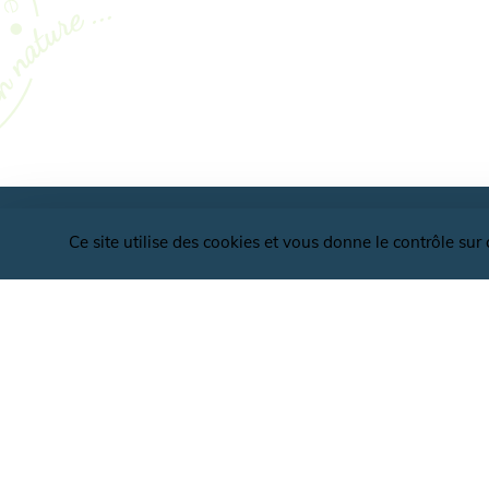
Ce site utilise des cookies et vous donne le contrôle su
OFFICE DE TOURISME VALLÉES ET PLATE
D'ARDENNE
BEZOEKERSBALIE
CONTACT