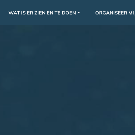
Overslaan
le
en
WAT IS ER ZIEN EN TE DOEN
ORGANISEER MIJ
naar
de
inhoud
gaan