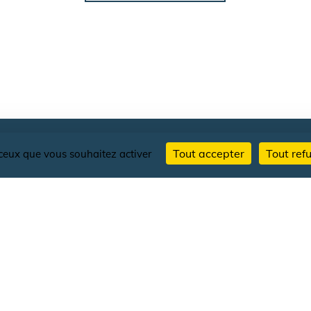
Tout accepter
Tout ref
r ceux que vous souhaitez activer
AU
DE ACTUALITEITEN VOLGEN