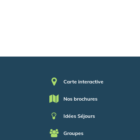
Pied de page
Carte interactive
Nos brochures
Idées Séjours
Groupes