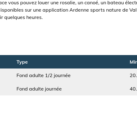
lace vous pouvez louer une rosalie, un canoé, un bateau élec
disponibles sur une application Ardenne sports nature de Va
oir quelques heures.
Type
Min
Fond adulte 1/2 journée
20
Type
Min.
Fond adulte journée
40