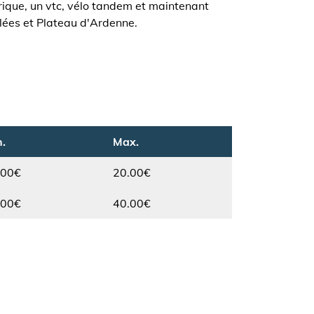
trique, un vtc, vélo tandem et maintenant
llées et Plateau d'Ardenne.
.
Max.
.00€
20.00€
Max.
.00€
40.00€