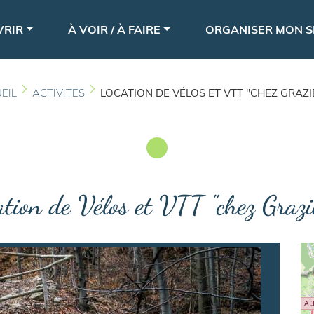
Aller
le
au
VRIR
À VOIR / À FAIRE
ORGANISER MON S
contenu
principal
EIL
ACTIVITES
LOCATION DE VÉLOS ET VTT "CHEZ GRAZI
tion de Vélos et VTT "chez Grazi