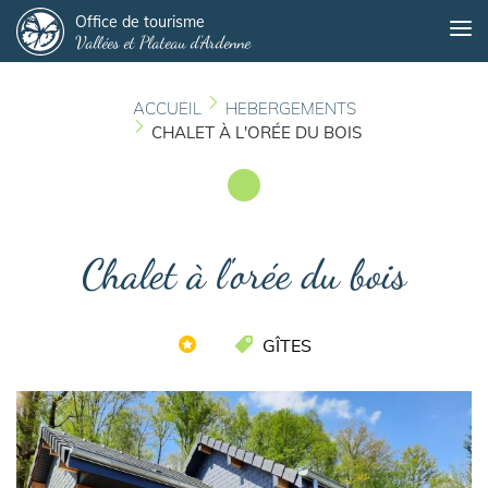
Panneau de gestion des cookies
Aller
Office de tourisme
Me
Vallées et Plateau d'Ardenne
au
contenu
principal
ACCUEIL
HEBERGEMENTS
CHALET À L'ORÉE DU BOIS
Chalet à l'orée du bois
GÎTES