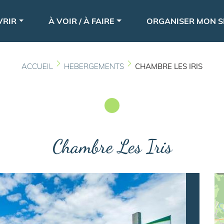
Aller
le
au
VRIR
À VOIR / À FAIRE
ORGANISER MON S
contenu
principal
ACCUEIL
HEBERGEMENTS
CHAMBRE LES IRIS
Chambre Les Iris