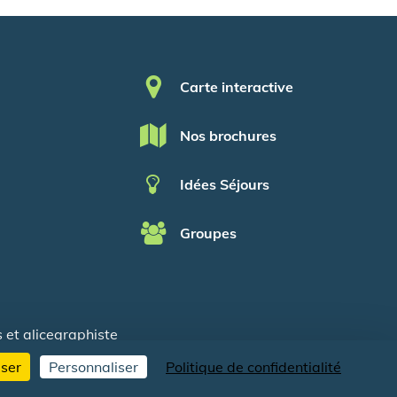
Pied de page
Carte interactive
Nos brochures
Idées Séjours
Groupes
s
et
alicegraphiste
user
Personnaliser
Politique de confidentialité