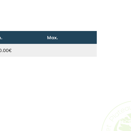
.
Max.
0.00€