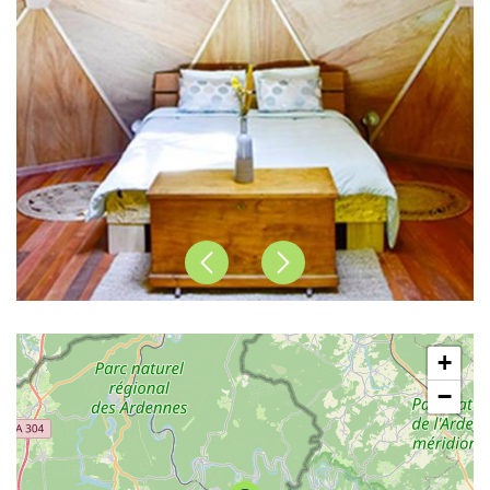
Précédent
Suivant
+
−