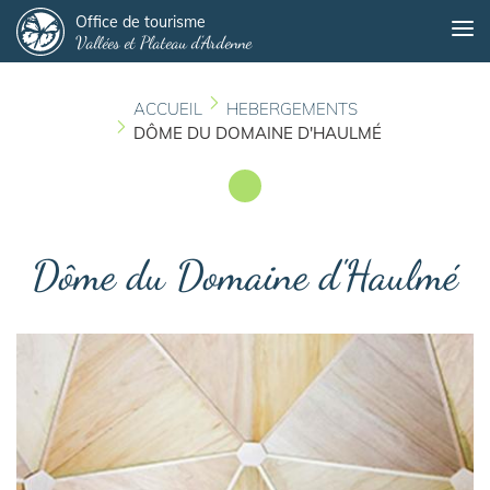
Panneau de gestion des cookies
Aller
Office de tourisme
Me
Vallées et Plateau d'Ardenne
au
contenu
principal
ACCUEIL
HEBERGEMENTS
DÔME DU DOMAINE D'HAULMÉ
Dôme du Domaine d'Haulmé