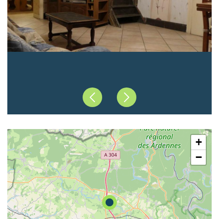
Précédent
Suivant
+
−