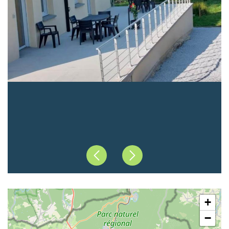
Précédent
Suivant
+
−