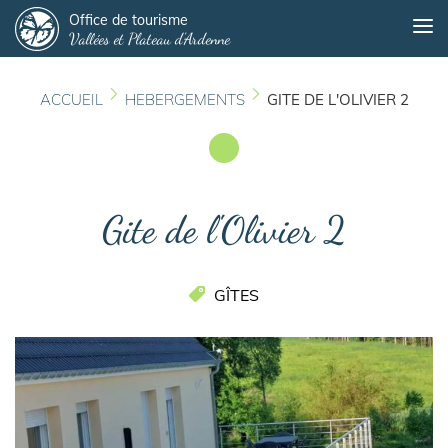
Panneau de gestion des cookies
Aller
Office de tourisme
Me
Vallées et Plateau d'Ardenne
au
contenu
principal
ACCUEIL
HEBERGEMENTS
GITE DE L'OLIVIER 2
Gite de l'Olivier 2
GÎTES