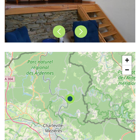
Précédent
Suivant
+
−