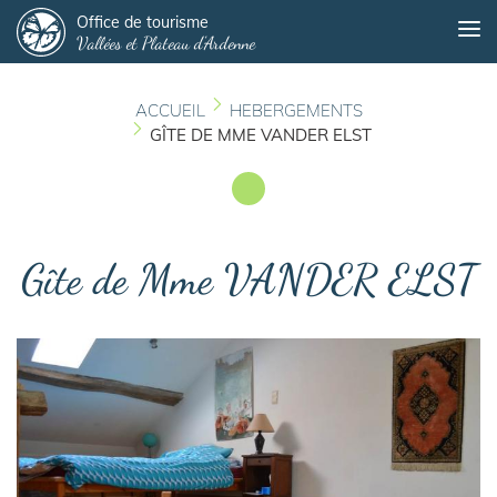
Panneau de gestion des cookies
Aller
Office de tourisme
Me
Vallées et Plateau d'Ardenne
au
contenu
principal
ACCUEIL
HEBERGEMENTS
GÎTE DE MME VANDER ELST
Gîte de Mme VANDER ELST