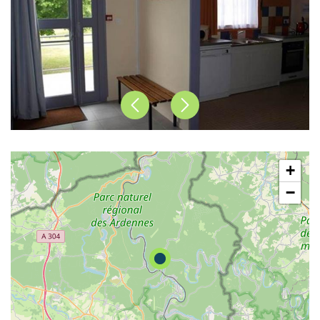
Précédent
Suivant
+
−