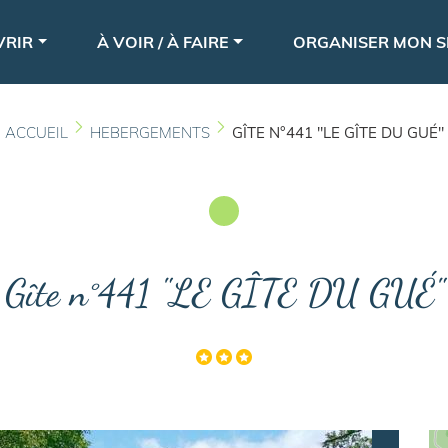
Aller
le
au
VRIR
À VOIR / À FAIRE
ORGANISER MON S
contenu
principal
ACCUEIL
HEBERGEMENTS
GÎTE N°441 "LE GÎTE DU GUÉ"
Gîte n°441 "LE GÎTE DU GUÉ"