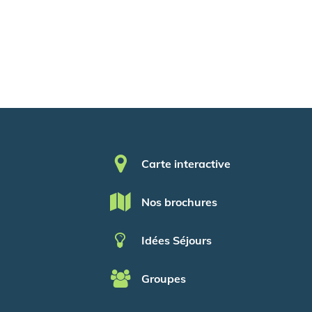
Pied de page
Carte interactive
Nos brochures
Idées Séjours
Groupes