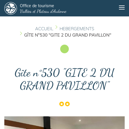
Panneau de gestion des cookies
Aller
Office de tourisme
Me
Vallées et Plateau d'Ardenne
au
contenu
principal
ACCUEIL
HEBERGEMENTS
GÎTE N°530 "GITE 2 DU GRAND PAVILLON"
Gîte n°530 "GITE 2 DU
GRAND PAVILLON"