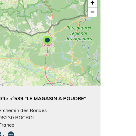
+
−
Gîte n°539 "LE MAGASIN A POUDRE"
2 chemin des Rondes
08230
ROCROI
France