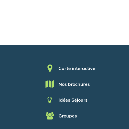
Pied de page
Carte interactive
Nos brochures
Idées Séjours
Groupes