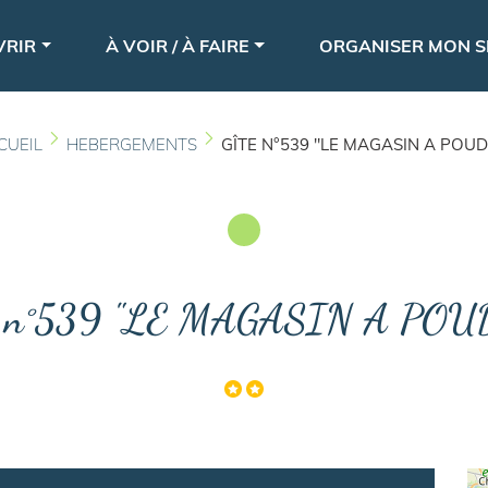
Aller
le
au
VRIR
À VOIR / À FAIRE
ORGANISER MON S
contenu
principal
CUEIL
HEBERGEMENTS
GÎTE N°539 "LE MAGASIN A POUD
e n°539 "LE MAGASIN A POU