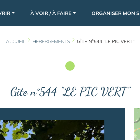
Aller
le
au
VRIR
À VOIR / À FAIRE
ORGANISER MON S
contenu
principal
ACCUEIL
HEBERGEMENTS
GÎTE N°544 "LE PIC VERT"
Gîte n°544 "LE PIC VERT"