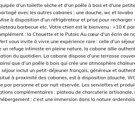
pée d'un toilette sèche et d'un poêle à bois et d'une petite
e partagé avec les autres cabanes : une douche, wc et lavabo
 Mise à disposition d'un réfrigérateur et prise pour recharge
 plateau barbecue etc. Votre chien est le bienvenu : +10 € p
mplément : la Chouette et le Putois Au cœur d'un écrin de n
rt vous invite à vivre une expérience rare : celle d'un séjou
n refuge intimiste en pleine nature, la cabane allie authentic
tation du quotidien. La cabane dispose d'une terrasse couvert
ainsi que d'un poêle à bois qui crée une atmosphère chaleure
 séjour inclut un petit-déjeuner français, généreux et authen
situé à proximité des cabanes, est à disposition (douche, W
e par personne et par nuit réservée. Les serviettes et produi
tations complémentaires : plateau de charcuterie artisanale,
n hébergement : c'est une immersion dans la nature ardennai