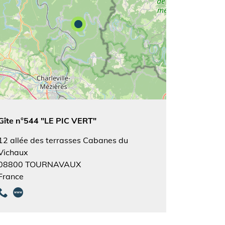
Gîte n°544 "LE PIC VERT"
12 allée des terrasses Cabanes du
Vichaux
08800
TOURNAVAUX
France