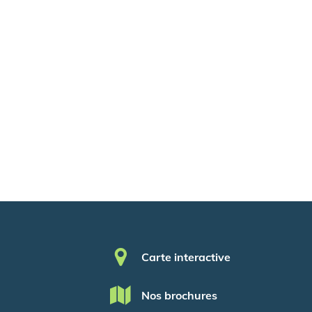
Pied de page
Carte interactive
Nos brochures