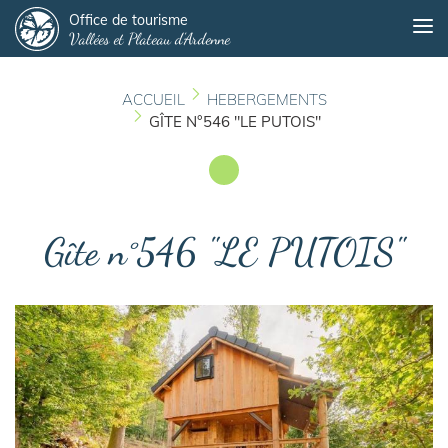
Panneau de gestion des cookies
Aller
Office de tourisme
Me
Vallées et Plateau d'Ardenne
au
contenu
principal
ACCUEIL
HEBERGEMENTS
GÎTE N°546 "LE PUTOIS"
Gîte n°546 "LE PUTOIS"