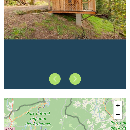
Précédent
Suivant
+
−