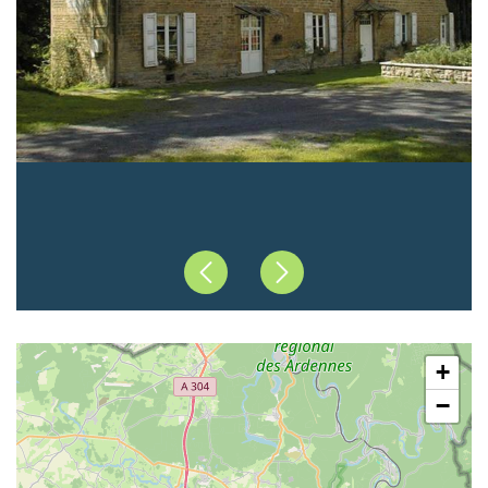
Précédent
Suivant
+
−