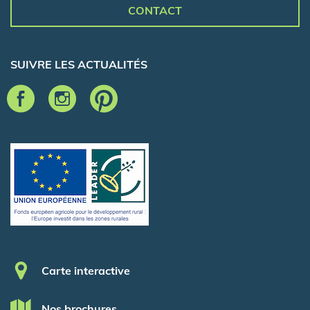
CONTACT
SUIVRE LES ACTUALITÉS
Pied de page
Carte interactive
Nos brochures