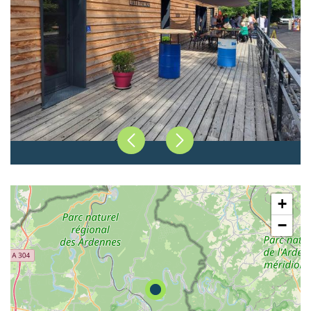
Précédent
Suivant
+
−