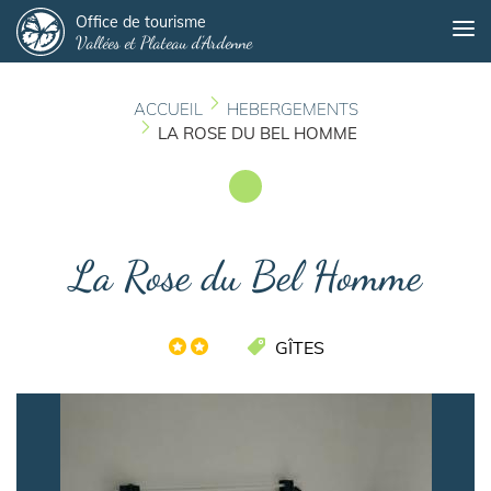
Panneau de gestion des cookies
Aller
Office de tourisme
Me
Vallées et Plateau d'Ardenne
au
contenu
principal
ACCUEIL
HEBERGEMENTS
LA ROSE DU BEL HOMME
La Rose du Bel Homme
GÎTES