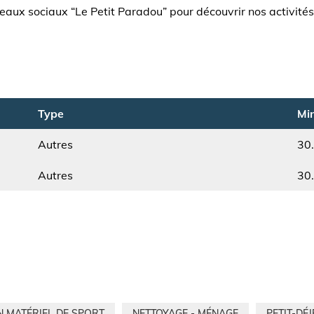
seaux sociaux “Le Petit Paradou” pour découvrir nos activités
Type
Min
Autres
30
Type
Min.
Autres
30
N MATÉRIEL DE SPORT
NETTOYAGE - MÉNAGE
PETIT-DÉ