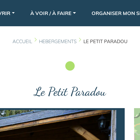
Aller
le
au
VRIR
À VOIR / À FAIRE
ORGANISER MON S
contenu
principal
ACCUEIL
HEBERGEMENTS
LE PETIT PARADOU
Le Petit Paradou