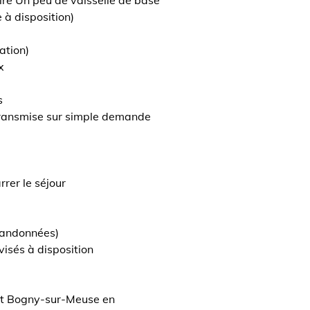
oire Un peu de vaisselle de base
 à disposition)
ation)
x
s
 transmise sur simple demande
rer le séjour
 randonnées)
isés à disposition
et Bogny-sur-Meuse en