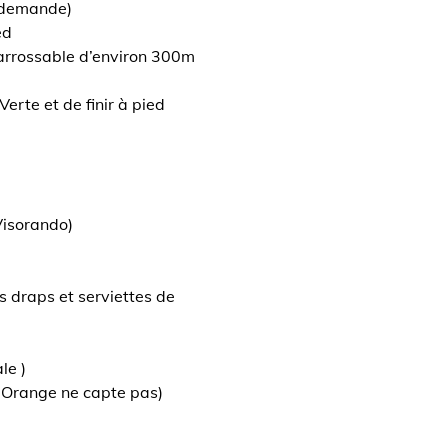
r demande)
ed
arrossable d’environ 300m
Verte et de finir à pied
Visorando)
s draps et serviettes de
le )
 Orange ne capte pas)