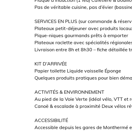
Plaque à induction (1 feu) Cafetière & bouill
Pas de véritable cuisine, pas d’évier (bassine
SERVICES EN PLUS (sur commande & réserv
Plateaux petit-déjeuner avec produits locau
Pique-niques gourmands prêts à emporter
Plateaux raclette avec spécialités régionale
Livraison entre 8h et 8h30 – fiche détaillée
KIT D’ARRIVÉE
Papier toilette Liquide vaisselle Éponge
Quelques produits pratiques pour bien démar
ACTIVITÉS & ENVIRONNEMENT
Au pied de la Voie Verte (idéal vélo, VTT et
Canoë & escalade à proximité Deux vélos rév
ACCESSIBILITÉ
Accessible depuis les gares de Monthermé 