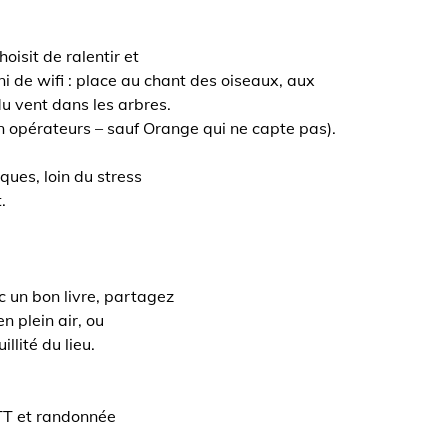
oisit de ralentir et
 ni de wifi : place au chant des oiseaux, aux
du vent dans les arbres.
n opérateurs – sauf Orange qui ne capte pas).
ues, loin du stress
.
ec un bon livre, partagez
n plein air, ou
llité du lieu.
VTT et randonnée