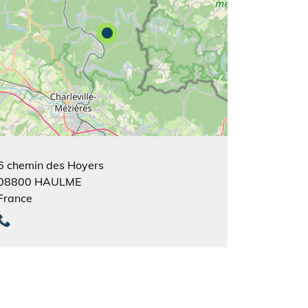
6 chemin des Hoyers
08800
HAULME
France