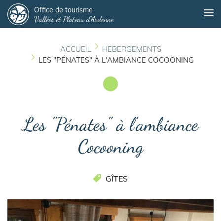
Panneau de gestion des cookies
Aller
Office de tourisme
Me
Vallées et Plateau d'Ardenne
au
contenu
principal
ACCUEIL
HEBERGEMENTS
LES "PÉNATES" À L'AMBIANCE COCOONING
Les "Pénates" à l'ambiance
Cocooning
GÎTES