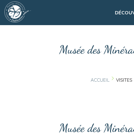
Panneau de gestion des cookies
Navigation principa
DÉCOU
Musée des Minérau
ACCUEIL
VISITES
Musée des Minérau