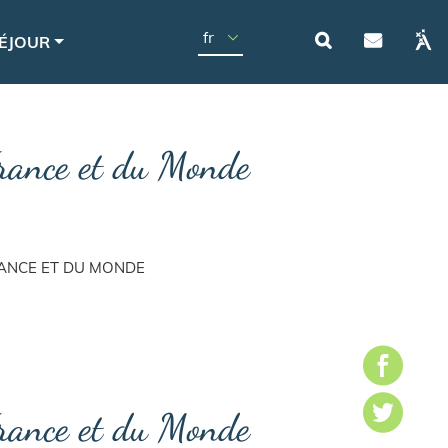
Navigat
Select your language
ÉJOUR
France et du Monde
RANCE ET DU MONDE
France et du Monde