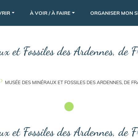
Aller
le
au
VRIR
À VOIR / À FAIRE
ORGANISER MON S
contenu
principal
x et Fossiles des Ardennes, de 
MUSÉE DES MINÉRAUX ET FOSSILES DES ARDENNES, DE F
x et Fossiles des Ardennes, de 