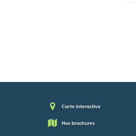
Pied de page
Carte interactive
Nos brochures