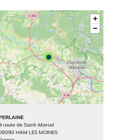
+
−
PERLAINE
9 route de Saint-Marcel
08090
HAM LES MOINES
France