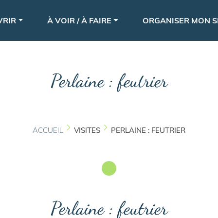
Aller
le
au
VRIR
À VOIR / À FAIRE
ORGANISER MON S
contenu
principal
Perlaine : feutrier
ACCUEIL
VISITES
PERLAINE : FEUTRIER
Perlaine : feutrier