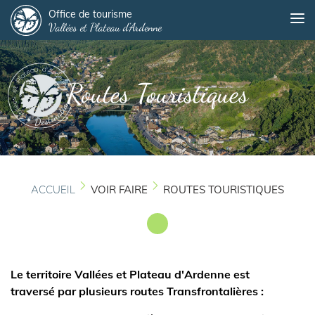
Panneau de gestion des cookies
Aller
Office de tourisme
Me
Vallées et Plateau d'Ardenne
au
contenu
principal
Routes Touristiques
ACCUEIL
VOIR FAIRE
ROUTES TOURISTIQUES
Le territoire Vallées et Plateau d'Ardenne est
traversé par plusieurs routes Transfrontalières :