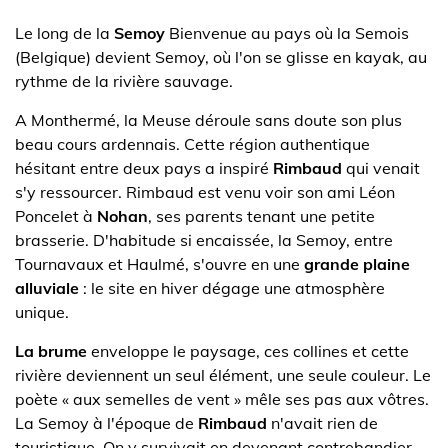
Le long de la
Semoy
Bienvenue au pays où la Semois
(Belgique) devient Semoy, où l'on se glisse en kayak, au
rythme de la rivière sauvage.
A Monthermé, la Meuse déroule sans doute son plus
beau cours ardennais. Cette région authentique
hésitant entre deux pays a inspiré
Rimbaud
qui venait
s'y ressourcer. Rimbaud est venu voir son ami Léon
Poncelet à
Nohan
, ses parents tenant une petite
brasserie. D'habitude si encaissée, la Semoy, entre
Tournavaux et Haulmé, s'ouvre en une
grande plaine
alluviale
: le site en hiver dégage une atmosphère
unique.
La brume
enveloppe le paysage, ces collines et cette
rivière deviennent un seul élément, une seule couleur. Le
poète « aux semelles de vent » mêle ses pas aux vôtres.
La Semoy à l'époque de
Rimbaud
n'avait rien de
touristique. On y survivait en devenant contrebandier,