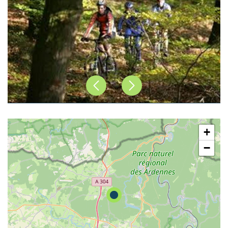
Précédent
Suivant
+
−