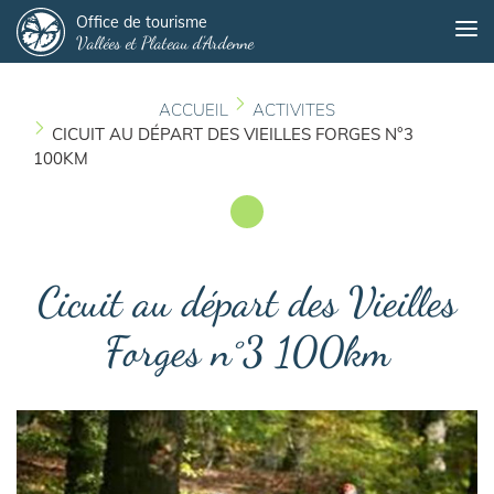
Panneau de gestion des cookies
Aller
Office de tourisme
Me
Vallées et Plateau d'Ardenne
au
contenu
principal
ACCUEIL
ACTIVITES
CICUIT AU DÉPART DES VIEILLES FORGES N°3
100KM
Cicuit au départ des Vieilles
Forges n°3 100km