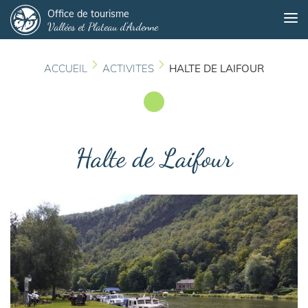
Panneau de gestion des cookies
Aller
Office de tourisme
Me
Vallées et Plateau d'Ardenne
au
contenu
principal
ACCUEIL
ACTIVITES
HALTE DE LAIFOUR
Halte de Laifour