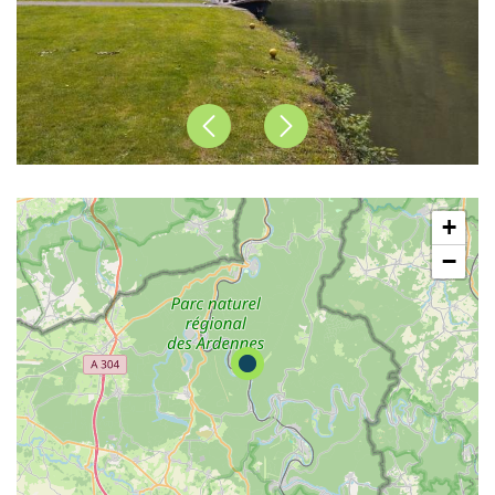
Précédent
Suivant
+
−