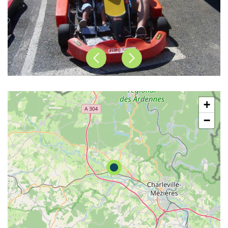
Précédent
Suivant
+
−