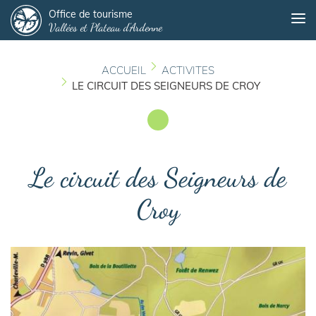
Panneau de gestion des cookies
Aller
Office de tourisme
Me
Vallées et Plateau d'Ardenne
au
contenu
principal
ACCUEIL
ACTIVITES
LE CIRCUIT DES SEIGNEURS DE CROY
Le circuit des Seigneurs de
Croy