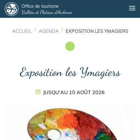
Panneau de gestion des cookies
Aller
Office de tourisme
Me
Vallées et Plateau d'Ardenne
au
contenu
principal
ACCUEIL
AGENDA
EXPOSITION LES YMAGIERS
Exposition les Ymagiers
JUSQU'AU
10 AOÛT 2026