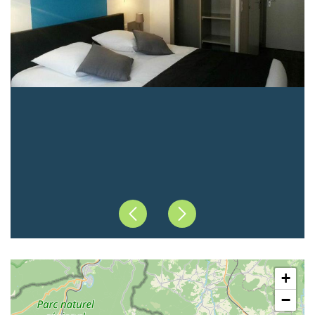
Précédent
Suivant
+
−