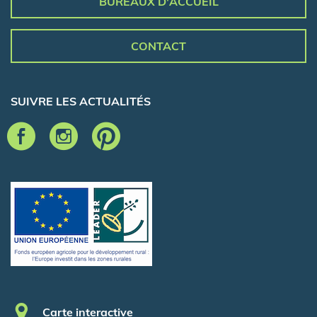
BUREAUX D'ACCUEIL
CONTACT
SUIVRE LES ACTUALITÉS
Pied de page
Carte interactive