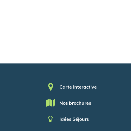
Pied de page
Carte interactive
Nos brochures
Idées Séjours