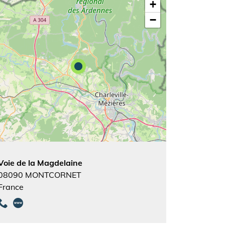
+
−
Voie de la Magdelaine
08090
MONTCORNET
France