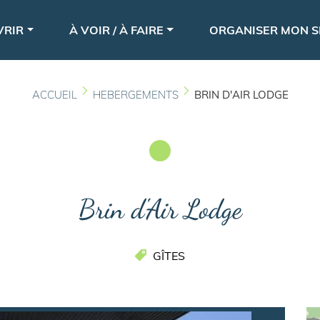
Aller
le
au
VRIR
À VOIR / À FAIRE
ORGANISER MON S
contenu
principal
ACCUEIL
HEBERGEMENTS
BRIN D'AIR LODGE
Brin d'Air Lodge
GÎTES