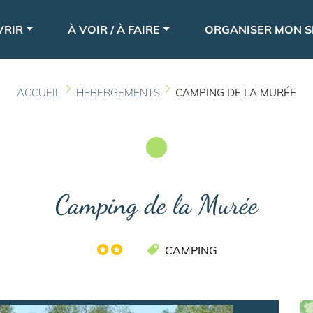
Aller
le
au
VRIR
À VOIR / À FAIRE
ORGANISER MON S
contenu
principal
ACCUEIL
HEBERGEMENTS
CAMPING DE LA MURÉE
Camping de la Murée
CAMPING