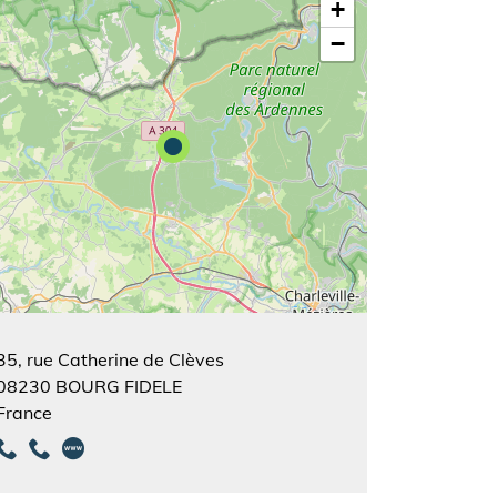
+
−
35, rue Catherine de Clèves
08230
BOURG FIDELE
France