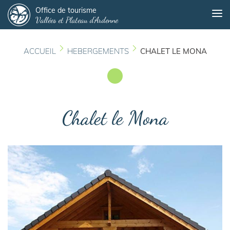
Panneau de gestion des cookies
Aller
Office de tourisme
Me
Vallées et Plateau d'Ardenne
au
contenu
principal
ACCUEIL
HEBERGEMENTS
CHALET LE MONA
Chalet le Mona