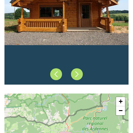
Précédent
Suivant
+
−