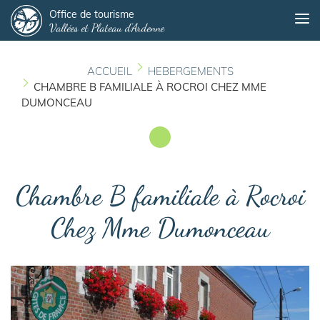
Panneau de gestion des cookies
Aller
Office de tourisme
Me
Vallées et Plateau d'Ardenne
au
contenu
principal
ACCUEIL
HEBERGEMENTS
CHAMBRE B FAMILIALE À ROCROI CHEZ MME
DUMONCEAU
Chambre B familiale à Rocroi
Chez Mme Dumonceau