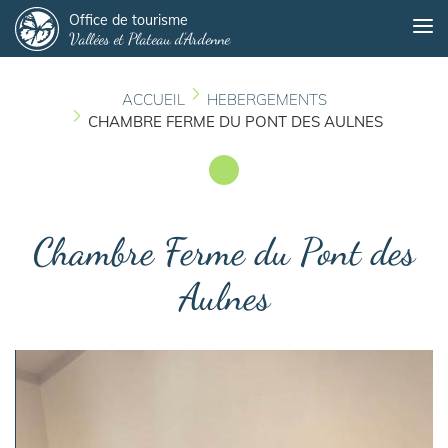
Panneau de gestion des cookies
Aller
Office de tourisme
Me
Vallées et Plateau d'Ardenne
au
contenu
principal
ACCUEIL
HEBERGEMENTS
CHAMBRE FERME DU PONT DES AULNES
Chambre Ferme du Pont des
Aulnes