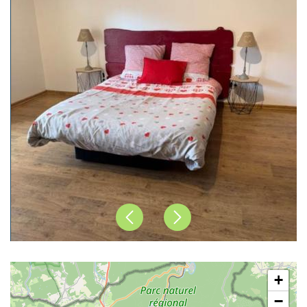
Précédent
Suivant
+
−