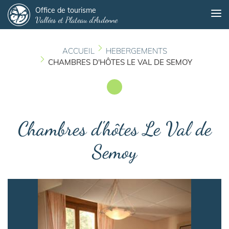
Panneau de gestion des cookies
Aller
Office de tourisme
Me
Vallées et Plateau d'Ardenne
au
contenu
principal
ACCUEIL
HEBERGEMENTS
CHAMBRES D'HÔTES LE VAL DE SEMOY
Chambres d'hôtes Le Val de
Semoy