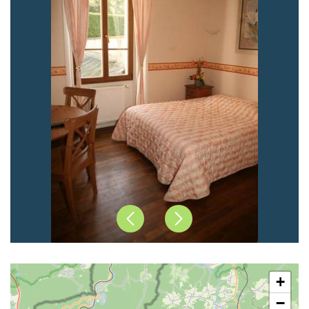
Précédent
Suivant
+
−