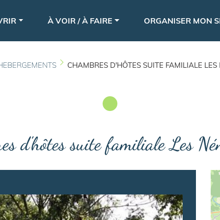
Aller
le
au
VRIR
À VOIR / À FAIRE
ORGANISER MON S
contenu
principal
HEBERGEMENTS
CHAMBRES D'HÔTES SUITE FAMILIALE LE
s d'hôtes suite familiale Les N