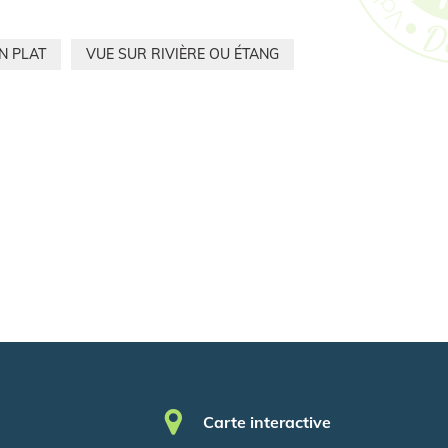
N PLAT
VUE SUR RIVIÈRE OU ÉTANG
Pied de page
Carte interactive