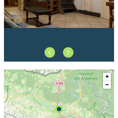
Précédent
Suivant
+
−