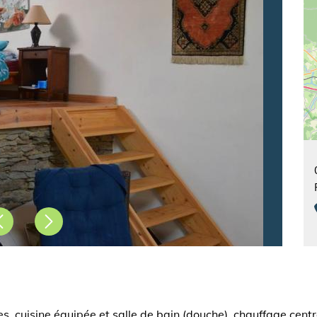
Précédent
Suivant
, cuisine équipée et salle de bain (douche), chauffage centra