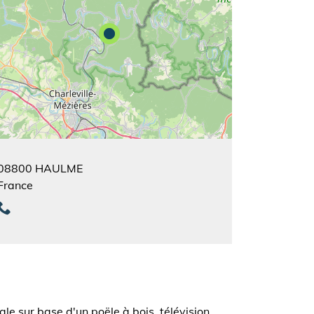
08800
HAULME
France
le sur base d'un poële à bois, télévision