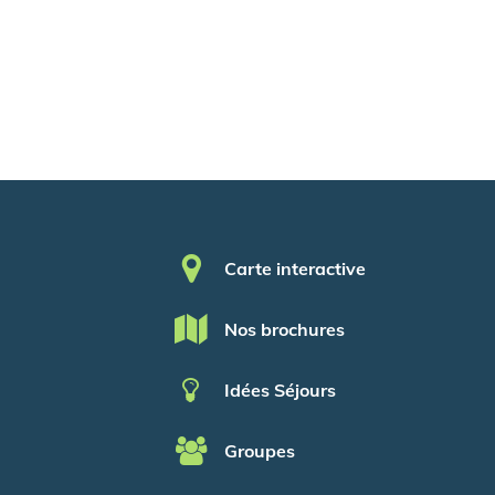
Pied de page
Carte interactive
Nos brochures
Idées Séjours
Groupes