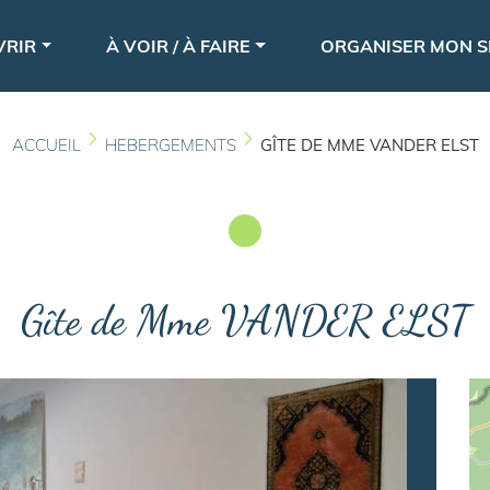
Aller
le
au
VRIR
À VOIR / À FAIRE
ORGANISER MON S
contenu
principal
ACCUEIL
HEBERGEMENTS
GÎTE DE MME VANDER ELST
Gîte de Mme VANDER ELST