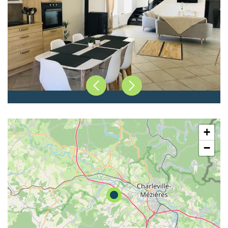
Précédent
Suivant
+
−