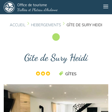
Panneau de gestion des cookies
Aller
Office de tourisme
Me
Vallées et Plateau d'Ardenne
au
contenu
principal
ACCUEIL
HEBERGEMENTS
GÎTE DE SURY HEIDI
Gîte de Sury Heidi
GÎTES